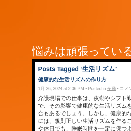
悩みは頑張ってい
Posts Tagged ‘生活リズム’
健康的な生活リズムの作り方
健
1月 26, 2024 at 2:06 PM • Posted in
夜勤
•
コメ
康
的
介護現場での仕事は、夜勤やシフト
な
で、その影響で健康的な生活リズム
生
活
合もあるでしょう。しかし、健康的
リ
ズ
には、規則正しい生活リズムを作る
ム
や休日でも、睡眠時間を一定に保つ
の