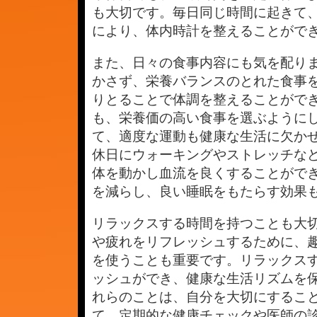
作
も大切です。毎日同じ時間に起きて
り
方
により、体内時計を整えることがで
は
また、日々の食事内容にも気を配りま
かさず、栄養バランスのとれた食事
りとることで体調を整えることがで
も、栄養価の高い食事を選ぶように
て、適度な運動も健康な生活に欠か
休日にウォーキングやストレッチな
体を動かし血流を良くすることがで
を減らし、良い睡眠をもたらす効果
リラックスする時間を持つことも大
や疲れをリフレッシュするために、
を使うことも重要です。リラックス
ッシュができ、健康な生活リズムを
れらのことは、自分を大切にするこ
て、定期的な健康チェックや医師の