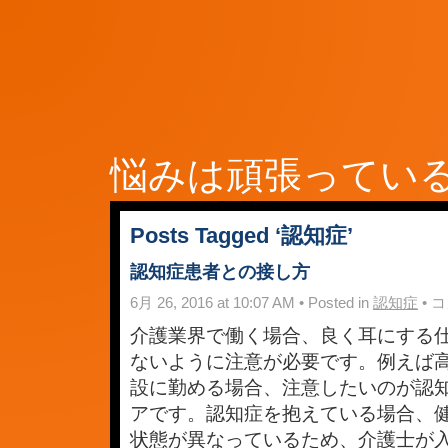
悩みは頑張ってい
Posts Tagged ‘認知症’
認知症患者との接し方
認
6月 26, 2016 at 10:07 AM • Posted in
認知症
•
コ
知
症
介護業界で働く場合、良く耳にする
患
ないように注意が必要です。例えば
者
と
設に勤める場合、注意したいのが認
の
接
アです。認知症を抱えている場合、
し
状態が異なっているため、介護士が
方