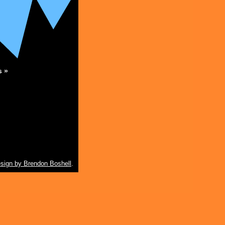
s »
sign by Brendon Boshell
.