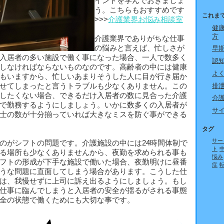
イントを学んでおきましょ
う。こちらもおすすめです
これま
>>>
介護業界お悩み相談室
健
方
介護業界でありがちな仕事
の悩みと言えば、忙しさが
早
入居者の多い施設で働く事になった場合、一人で数多く
認
しなければならないものなのです。高齢者の中には健康
よ
もいますから、忙しいあまりそうした人に目が行き届か
排
せてしまったと言うトラブルも少なくありません。この
したくない場合、できるだけ入居者の数に見合った介護
介
で勤務するようにしましょう。いかに数多くの入居者が
サ
士の数が十分揃っていれば大きなミスを防ぐ事ができる
タグ
サー
のがシフトの問題です。介護施設の中には24時間体制で
ト
る場所も少なくありませんから、夜勤を求められる事も
悩み
フトの形成が下手な施設で働いた場合、夜勤明けに昼番
症
うな問題に直面してしまう場合があります。こうした仕
は、我慢せずに上司に訴え出るようにしましょう。もし
仕事に臨んでしまうと入居者の安全が揺るがされる事態
全の状態で働くためにも大切な事です。