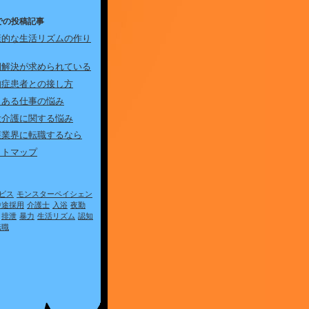
での投稿記事
康的な生活リズムの作り
期解決が求められている
知症患者との接し方
くある仕事の悩み
泄介護に関する悩み
護業界に転職するなら
イトマップ
ビス
モンスターペイシェン
中途採用
介護士
入浴
夜勤
排泄
暴力
生活リズム
認知
転職