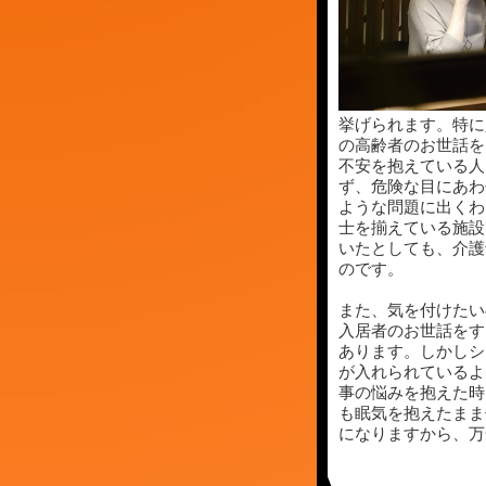
挙げられます。特に
の高齢者のお世話を
不安を抱えている人
ず、危険な目にあわ
ような問題に出くわ
士を揃えている施設
いたとしても、介護
のです。
また、気を付けたい
入居者のお世話をす
あります。しかしシ
が入れられているよ
事の悩みを抱えた時
も眠気を抱えたまま
になりますから、万