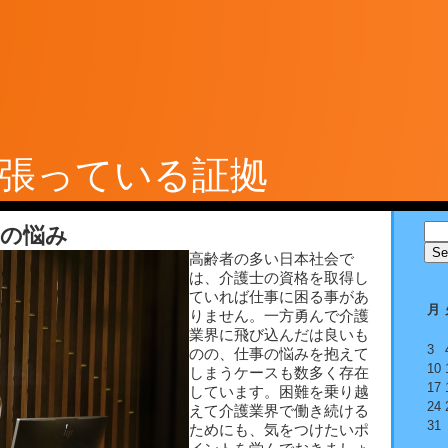
張っている証拠
の悩み
高齢者の多い日本社会で
は、介護士の資格を取得し
ていれば仕事に困る事があ
月
りません。一方勇んで介護
業界に飛び込んだは良いも
3
のの、仕事の悩みを抱えて
10
しまうケースも数多く存在
17
しています。困難を乗り越
24
えて介護業界で働き続ける
31
ためにも、気をつけたいポ