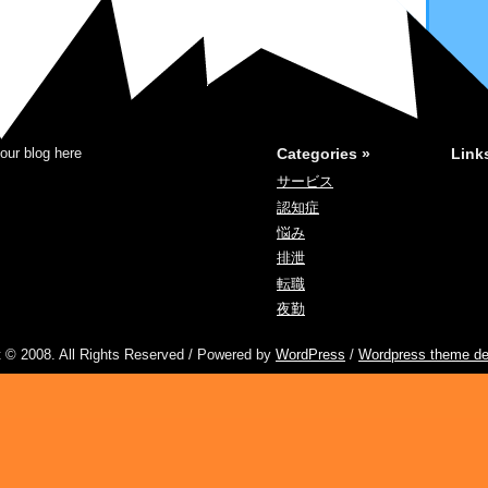
our blog here
Categories »
Link
サービス
認知症
悩み
排泄
転職
夜勤
t © 2008. All Rights Reserved / Powered by
WordPress
/
Wordpress theme de