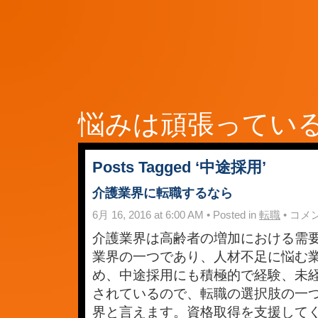
悩みは頑張ってい
Posts Tagged ‘中途採用’
介護業界に転職するなら
介
6月 16, 2016 at 6:00 AM • Posted in
転職
•
コメ
護
業
介護業界は高齢者の増加における需
界
業界の一つであり、人材不足に悩む
に
転
め、中途採用にも積極的で経験、未
職
す
されているので、転職の選択肢の一
る
界と言えます。資格取得を支援して
な