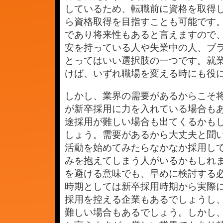
ら
しているため、転職前に資格を取得
は
ら資格取得を目指すことも可能です
であり将来性もあると言えますので
安を持っている人や失業中の人、ブ
とってはいい選択肢の一つです。就
けば、いずれ職場を変える時にも役
しかし、業界の需要があるからこそ
が新卒採用に力を入れている場合も
途採用が難しい場合も出てくるかも
しょう。需要があるから大丈夫と聞
活動を始めてみたらなかなか採用し
みを抱えてしまう人がいるかもしれ
を避ける意味でも、早めに検討する
時期としては新卒採用時期から実際
採用を控える企業もあるでしょうし
難しい場合もあるでしょう。しかし